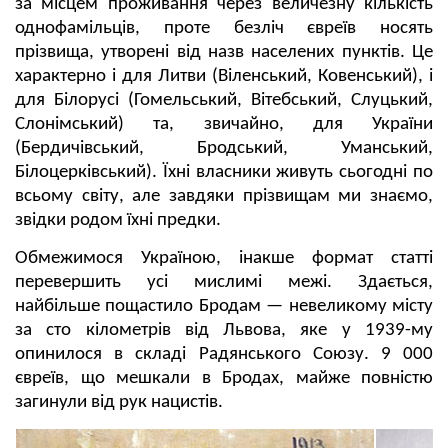
за місцем проживання через величезну кількість
однофамільців, проте безліч євреїв носять
прізвища, утворені від назв населених пунктів. Це
характерно і для Литви (Віленський, Ковенський), і
для Білорусі (Гомельський, Вітебський, Слуцький,
Слонімський) та, звичайно, для України
(Бердичівський, Бродський, Уманський,
Білоцерківський). Їхні власники живуть сьогодні по
всьому світу, але завдяки прізвищам ми знаємо,
звідки родом їхні предки.
Обмежимося Україною, інакше формат статті
перевершить усі мислимі межі. Здається,
найбільше пощастило Бродам — невеликому місту
за сто кілометрів від Львова, яке у 1939-му
опинилося в складі Радянського Союзу. 9 000
євреїв, що мешкали в Бродах, майже повністю
загинули від рук нацистів.