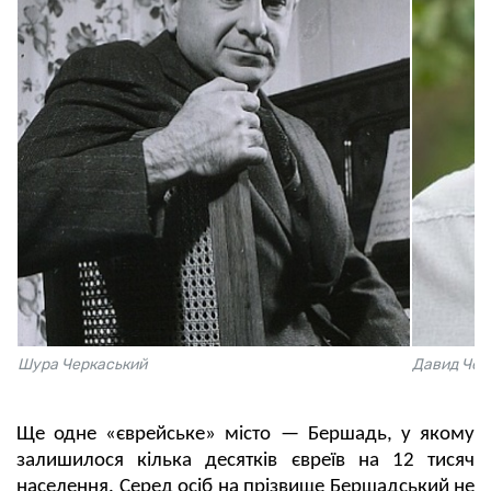
Шура Черкаський
Давид Чер
Ще одне «єврейське» місто — Бершадь, у якому
залишилося кілька десятків євреїв на 12 тисяч
населення. Серед осіб на прізвище Бершадський не