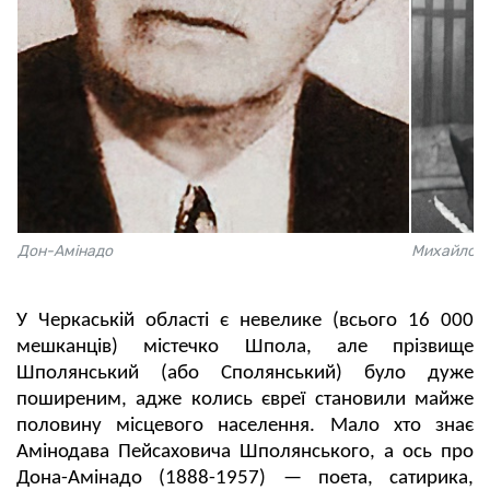
Дон-Амінадо
Михайло С
У Черкаській області є невелике (всього 16 000
мешканців) містечко Шпола, але прізвище
Шполянський (або Сполянський) було дуже
поширеним, адже колись євреї становили майже
половину місцевого населення. Мало хто знає
Амінодава Пейсаховича Шполянського, а ось про
Дона-Амінадо (1888-1957) — поета, сатирика,