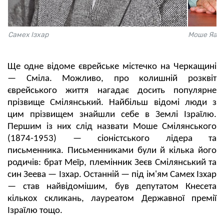
Самех Ізхар
Моше Яал
Ще одне відоме єврейське містечко на Черкащині
— Сміла. Можливо, про колишній розквіт
єврейського життя нагадає досить популярне
прізвище Смілянський. Найбільш відомі люди з
цим прізвищем знайшли себе в Землі Ізраїлю.
Першим із них слід назвати Моше Смілянського
(1874-1953) — сіоністського лідера та
письменника. Письменниками були й кілька його
родичів: брат Меїр, племінник Зеєв Смілянський та
син Зеева — Ізхар. Останній — під ім'ям Самех Ізхар
— став найвідомішим, був депутатом Кнесета
кількох скликань, лауреатом Державної премії
Ізраїлю тощо.