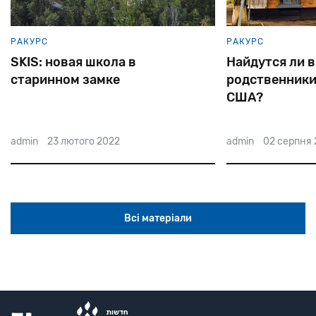
РАКУРС
РАКУРС
Найдутся ли в Переяславе
Владимир Кор
родственники госсекретаря
еврейский за
США?
admin
02 серпня 2022
admin
17 грудня 
Всі матеріали