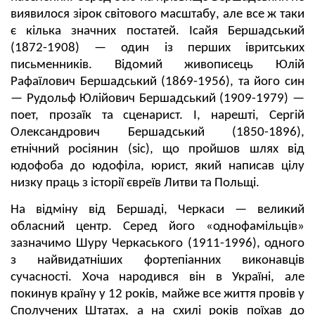
виявилося зірок світового масштабу, але все ж таки
є кілька значних постатей. Ісайя Бершадський
(1872-1908) — один із перших івритських
письменників. Відомий живописець Юлій
Рафаїлович Бершадський (1869-1956), та його син
— Рудольф Юлійович Бершадський (1909-1979) —
поет, прозаїк та сценарист. І, нарешті, Сергій
Олександрович Бершадський (1850-1896),
етнічний росіянин (sic), що пройшов шлях від
юдофоба до юдофіла, юрист, який написав цілу
низку праць з історії євреїв Литви та Польщі.
На відміну від Бершаді, Черкаси — великий
обласний центр. Серед його «однофамільців»
зазначимо Шуру Черкаського (1911-1996), одного
з найвидатніших фортепіанних виконавців
сучасності. Хоча народився він в Україні, але
покинув країну у 12 років, майже все життя провів у
Сполучених Штатах, а на схилі років поїхав до