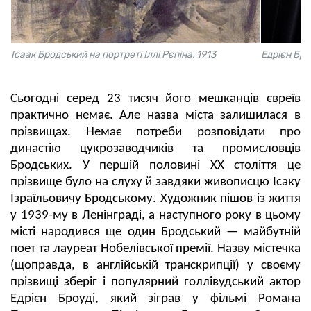
Ісаак Бродський на портреті Іллі Рєпіна, 1913
Едрієн Бро
Сьогодні серед 23 тисяч його мешканців євреїв
практично немає. Але назва міста залишилася в
прізвищах. Немає потреби розповідати про
династію цукрозаводчиків та промисловців
Бродських. У першій половині XX століття це
прізвище було на слуху й завдяки живописцю Ісаку
Ізраїльовичу Бродському. Художник пішов із життя
у 1939-му в Ленінграді, а наступного року в цьому
місті народився ще один Бродський — майбутній
поет та лауреат Нобелівської премії. Назву містечка
(щоправда, в англійській транскрипції) у своєму
прізвищі зберіг і популярний голлівудський актор
Едрієн Броуді, який зіграв у фільмі Романа