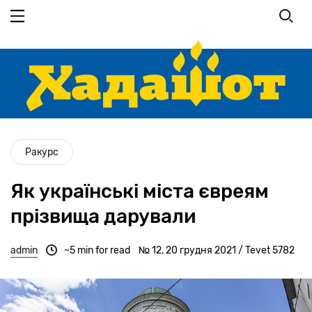
Перейти
до
основного
вмісту
Ракурс
Як українські міста євреям
прізвища дарували
admin
~5 min for read
№ 12, 20 грудня 2021 / Tevet 5782