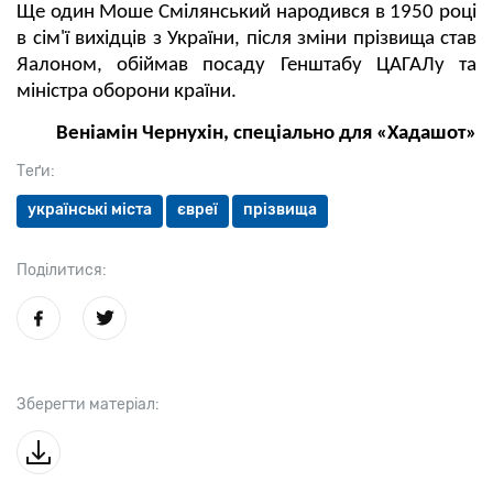
Ще один Моше Смілянський народився в 1950 році
в сім'ї вихідців з України, після зміни прізвища став
Яалоном, обіймав посаду Генштабу ЦАГАЛу та
міністра оборони країни.
Веніамін Чернухін, спеціально для «Хадашот»
Теґи:
українські міста
євреї
прізвища
Поділитися:
Зберегти матеріал: