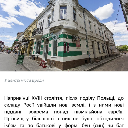
У центрі міста Броди
Наприкінці XVIII століття, після поділу Польщі, до
складу Росії увійшли нові землі, і з ними нові
піддані, зокрема понад півмільйона євреїв.
Прізвищ у більшості з них не було, обходилися
ім'ям та по батькові у формі бен (син) чи бат