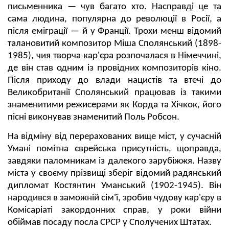
письменника — чув багато хто. Насправді це та
сама людина, популярна до революції в Росії, а
після еміграції — й у Франції. Трохи менш відомий
талановитий композитор Міша Сполянський (1898-
1985), чия творча кар'єра розпочалася в Німеччині,
де він став одним із провідних композиторів кіно.
Після приходу до влади нацистів та втечі до
Великобританії Сполянський працював із такими
знаменитими режисерами як Корда та Хічкок, його
пісні виконував знаменитий Поль Робсон.
На відміну від перерахованих вище міст, у сучасній
Умані помітна єврейська присутність, щоправда,
завдяки паломникам із далекого зарубіжжя. Назву
міста у своєму прізвищі зберіг відомий радянський
дипломат Костянтин Уманський (1902-1945). Він
народився в заможній сім'ї, зробив чудову кар'єру в
Комісаріаті закордонних справ, у роки війни
обіймав посаду посла СРСР у Сполучених Штатах.