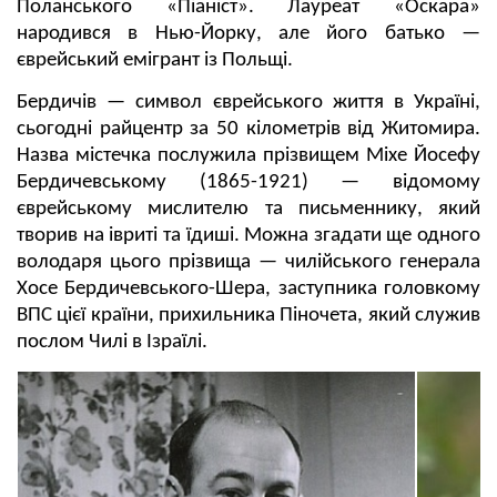
Поланського «Піаніст». Лауреат «Оскара»
народився в Нью-Йорку, але його батько —
єврейський емігрант із Польщі.
Бердичів — символ єврейського життя в Україні,
сьогодні райцентр за 50 кілометрів від Житомира.
Назва містечка послужила прізвищем Міхе Йосефу
Бердичевському (1865-1921) — відомому
єврейському мислителю та письменнику, який
творив на івриті та їдиші. Можна згадати ще одного
володаря цього прізвища — чилійського генерала
Хосе Бердичевського-Шера, заступника головкому
ВПС цієї країни, прихильника Піночета, який служив
послом Чилі в Ізраїлі.