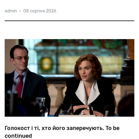
Мова
йде
про
99-річного
Герберта
Валлера,який
admin
•
08 серпня 2026
служив
в
айнзатцгрупі,
відповідальній
за
розстріли
київських
євреїв.
Голокост і ті, хто його заперечують. To be
continued