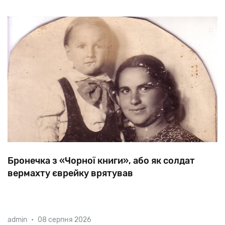
Бронечка з «Чорної книги», або як солдат
вермахту єврейку врятував
Ілля
Еренбург
у
мемуарах
згадував
про
порятунок
admin
•
08 серпня 2026
німецьким
солдатом
жінки
із
двома
дітьми.
Йдеться