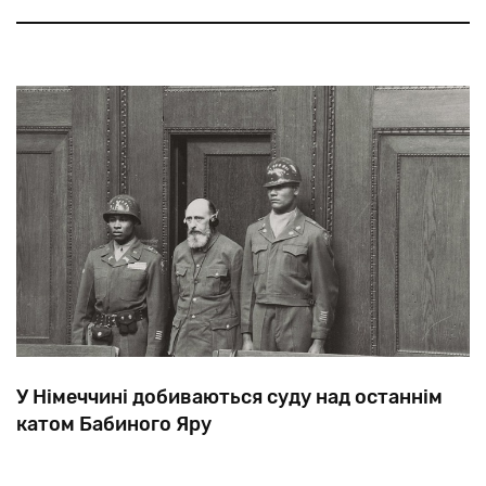
про
Броню
Тартаковську,
яку
14
жовтня
1941
року
у
Дніпропетровську
вивели
із
розстрільного
рову.
У Німеччині добиваються суду над останнім
катом Бабиного Яру