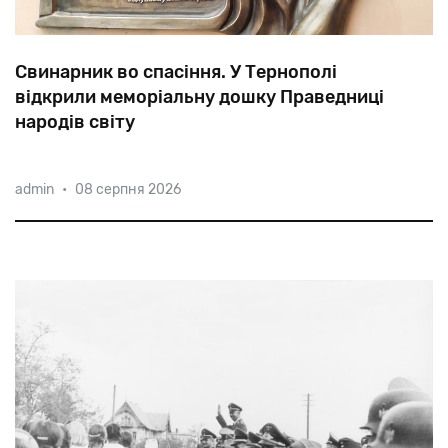
Свинарник во спасіння. У Тернополі
відкрили меморіальну дошку Праведниці
народів світу
13 євреїв після ліквідації гето у 1943-му знайшли
admin
•
08 серпня 2026
безпечний притулок в домі родини Саїк. Голова
родини спорудив бутафорську стіну в коридорі і
обладнав свинарник в утвореному просторі, що
дозволило приносити євреям їжу п