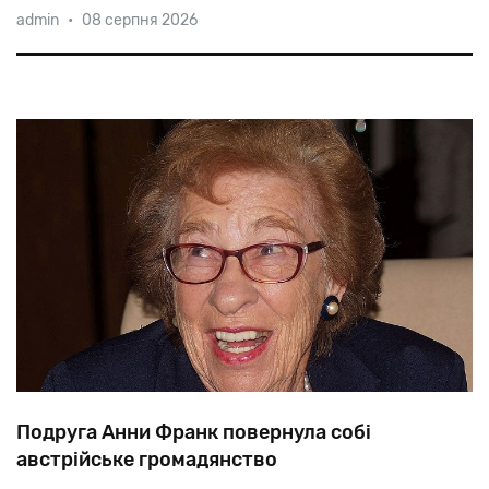
admin
•
08 серпня 2026
віддав
документи
на
ім'я
Галини
Гулько
єврейці
Хаї
Гольдфарб,
яку
переховував,
а
потім
переправив
у
...Німеччину.
Подруга Анни Франк повернула собі
австрійське громадянство