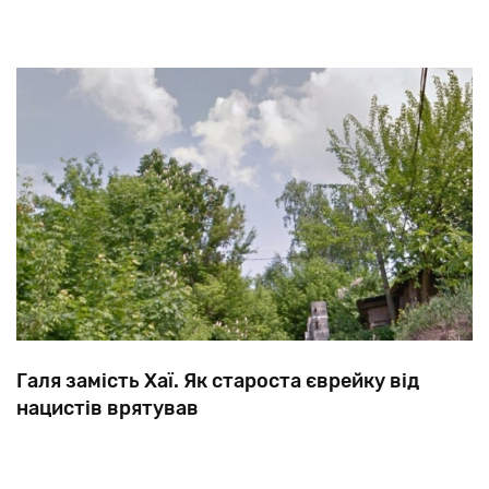
Галя замість Хаї. Як староста єврейку від
нацистів врятував
Призначений
німцями
староста
Степан
Карпенко