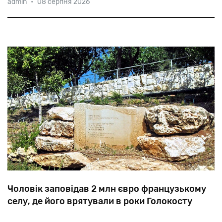
admin
•
08 серпня 2026
Арізона) одноголосно обрало своїм виконавчим
директором уродженку Зімбабве 45-річну Гугулету
Мойо, навернену в юдаїзм. Таким чином, відома
юристка стане першою «кольоровою єврей
Чоловік заповідав 2 млн євро французькому
селу, де його врятували в роки Голокосту