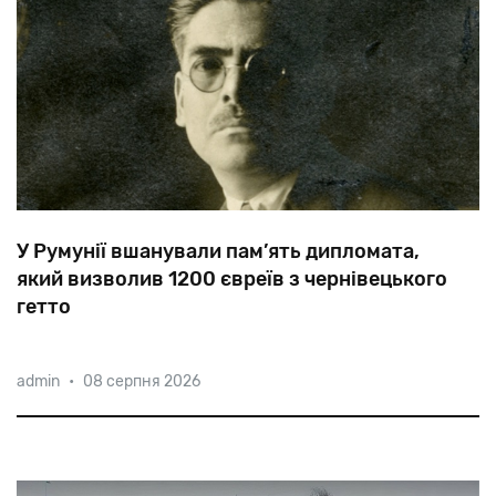
У Румунії вшанували пам’ять дипломата,
який визволив 1200 євреїв з чернівецького
гетто
У
Великій
синагозі
Бухаресту
відкрили
меморіальну
admin
•
08 серпня 2026
дошку
на
честь
тимчасового
повіреного
у
справах
Чилі
у
Румунії
Самуеля
дель
Кампо.