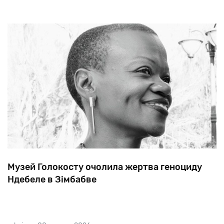
Музей Голокосту очолила жертва геноциду
Ндебеле в Зімбабве
Правління Єврейського музею в Тусоні (штат