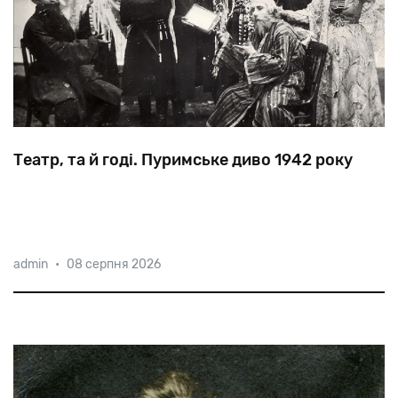
Театр, та й годі. Пуримське диво 1942 року
Найвідоміший
у
Нальчику
кравець
за
допомогою
admin
•
08 серпня 2026
переодягань,
кавказьких
танців
та
щедрого
частування
врятував
від
смерті
кілька
тисяч
джуур
—
горських
євреїв.