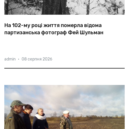
На 102-му році життя померла відома
партизанська фотограф Фей Шульман
Коли в серпні 1942-го німці ліквідували гетто
admin
•
08 серпня 2026
містечка Ленін, юну Фейгу залишили в живих як
фотографа. Незабаром дівчина втекла до лісу,
приєднавшись до партизанської бригади ім.
Молотова.