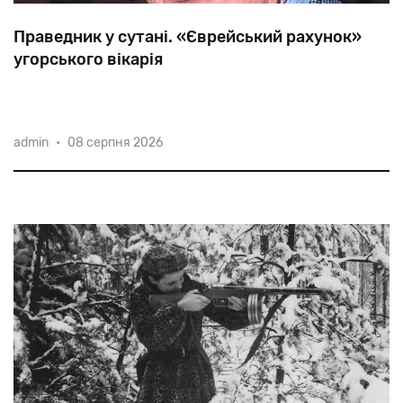
Праведник у сутані. «Єврейський рахунок»
угорського вікарія
Історики
ставлять
Тібора
Баранського
в
один
ряд
з
admin
•
08 серпня 2026
Раулем
Валленбергом,
адже
зусиллями
тихого
героя
було
врятовано
від
7000
до
12000
євреїв.