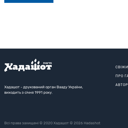
СВІЖ
ПРО Г
АВТО
Хадашот - друкований орган Вааду України,
виходить з січня 1991 року.
Всі права захищені © 2020 Хадашот © 2026 Hadashot