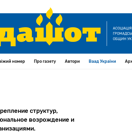
АСОЦІАЦІ
ГРОМАДСЬК
ОБЩИН УК
віжий номер
Про газету
Автори
Ваад України
Арх
крепление структур,
иональное возрождение и
анизациями.