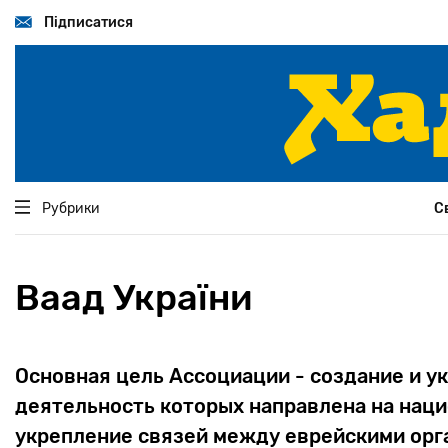
Перейти
до
Підписатися
основного
вмісту
Рубрики
С
Ваад України
Основная цель Ассоциации - создание и у
деятельность которых направлена на нац
укрепление связей между еврейскими орг