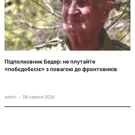
Підполковник Бедер: не плутайте
«побєдобєсіє» з повагою до фронтовиків
«Нас
використовували
як
затичку,
кидаючи
на
admin
•
08 серпня 2026
найнебезпечніші
ділянки
фронту»,
—
каже
97-річний
уродженець
Харкова,
а
нині
ізраїльтянин
Григорій
Самуїлович
Бедер.