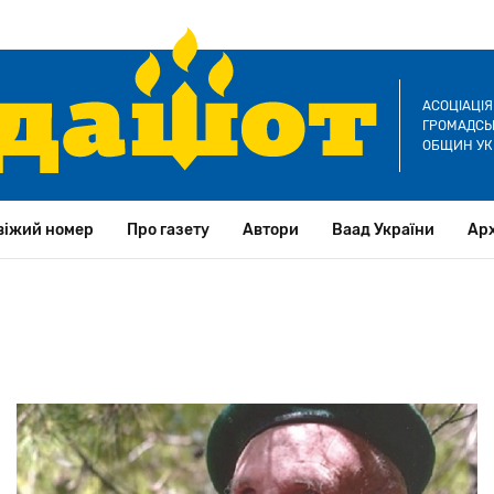
АСОЦІАЦІ
ГРОМАДСЬК
ОБЩИН УК
віжий номер
Про газету
Автори
Ваад України
Арх