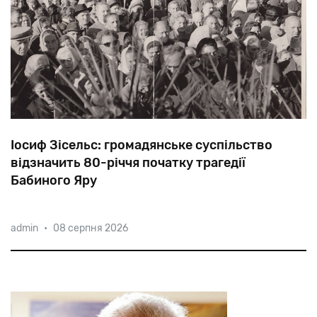
Іосиф Зісельс: громадянське суспільство
відзначить 80-річчя початку трагедії
Бабиного Яру
Окрім
державної
програми
і
візитів
зарубіжних
admin
•
08 серпня 2026
лідерів,
ряд
ініціатив
готують
громадські
організації.