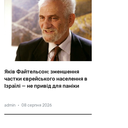
Яків Файтельсон: зменшення
частки єврейського населення в
Ізраїлі — не привід для паніки
Частка
єврейського
населення
в
admin
•
08 серпня 2026
Ізраїлі
вперше
в
історії
впала
нижче
74%,
-
повідомив
Ізраїльський
центр
імміграційної
політики
(IPC).