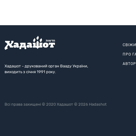
СВІЖ
ПРО Г
АВТО
Хадашот - друкований орган Вааду України,
виходить з січня 1991 року.
Всі права захищені © 2020 Хадашот © 2026 Hadashot