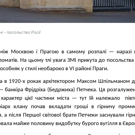
ні - посольство Росії
між Москвою і Прагою в самому розпалі — наразі 
матів. На цьому тлі увага ЗМІ прикута до посольства Ро
особняк у стилі необароко в VI районі Праги.
на в 1920-х роках архітектором Максом Шпільманом д
 банкіра Фрідріха (Бедржиха) Петчека. Ця розгалужен
характер цієї частини міста — тут їй належало півт
тріарх клану почав вкладати гроші в гірничу проми
тя, а після Першої світової брати Петчеки заснували гі
ювала майже половину видобутку бурого вугілля в Євро