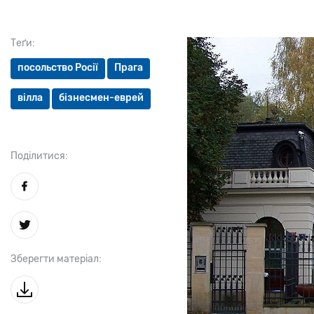
Теґи:
посольство Росії
Прага
вілла
бізнесмен-еврей
Поділитися:
Зберегти матеріал: