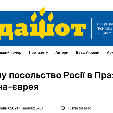
АСОЦІАЦІ
ГРОМАДСЬК
ОБЩИН УК
віжий номер
Про газету
Автори
Ваад України
Арх
у посольство Росії в Пра
на-єврея
травня 2021 / Tammuz 5781
~5 min for read