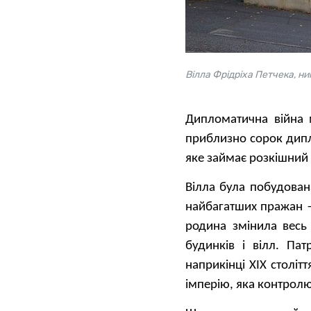
Вілла Фрідріха Петчека, ни
Дипломатична війна 
приблизно сорок дипло
яке займає розкішний 
Вілла була побудова
найбагатших пражан —
родина змінила весь 
будинків і вілл. Па
наприкінці XIX століт
імперію, яка контрол