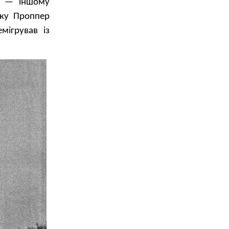
у — іншому
нку Проппер
мігрував із