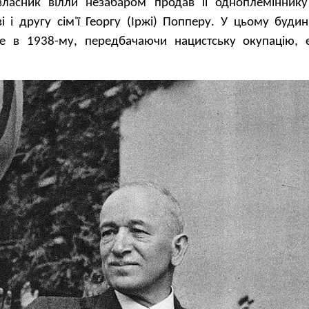
ласник вілли незабаром продав її одноплемінник
і і другу сім'ї Георгу (Іржі) Попперу. У цьому буди
е в 1938-му, передбачаючи нацистську окупацію, е