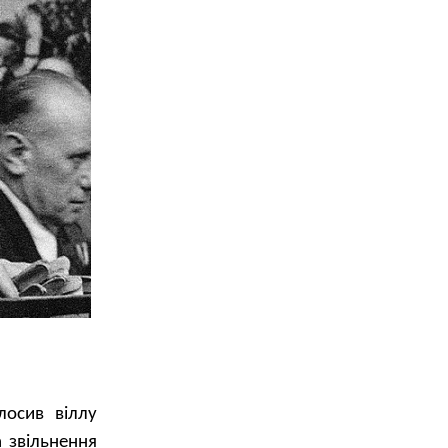
лосив віллу
 звільнення