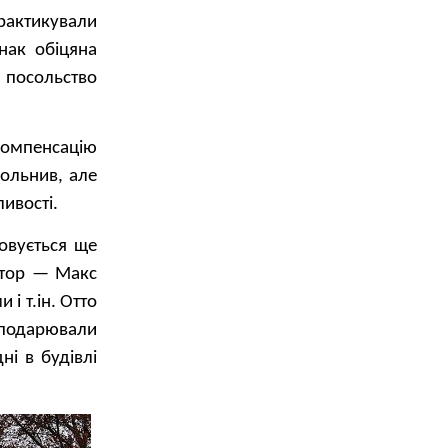
рактикували
нак обіцяна
я посольство
 компенсацію
вольнив, але
ливості.
шовується ще
ктор — Макс
і т.ін. Отто
сподарювали
і в будівлі