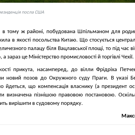
 резиденція посла США
лла в тому ж районі, побудована Шпільманом для роди
жила в якості посольства Китаю. Що стосується центра
еличезного палацу біля Вацлавської площі, то під час ві
 а зараз це Міністерство промисловості й торгівлі Чехії.
кості прикута, насамперед, до вілли Фрідріха Петчек
и новий позов до Окружного суду Праги. В указі Б
о йдеться, що компенсація власнику (а президент ос
ти визначена пізнішою правовою постановою. Оскіль
ить вирішити в судовому порядку.
Макс