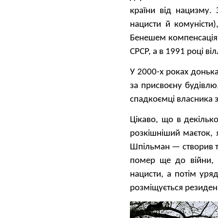
країни від нацизму.
нацисти й комуністи)
Бенешем компенсація т
СРСР, а в 1991 році ві
У 2000-х роках доньк
за присвоєну будівлю
спадкоємці власника з
Цікаво, що в декільк
розкішніший маєток, 
Шпільман — створив ту
помер ще до війни, 
нацисти, а потім уря
розміщується резиден