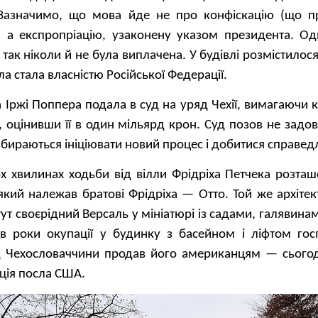
 Зазначимо, що мова йде не про конфіскацію (що п
, а експропріацію, узаконену указом президента. Од
ак ніколи й не була виплачена. У будівлі розмістилос
лла стала власністю Російської Федерації.
а Іржі Поппера подала в суд на уряд Чехії, вимагаючи
, оцінивши її в один мільярд крон. Суд позов не задо
бираються ініціювати новий процес і добитися справед
ох хвилинах ходьби від вілли Фрідріха Петчека розта
який належав братові Фрідріха — Отто. Той же архіте
т своєрідний Версаль у мініатюрі із садами, галявинами 
в роки окупації у будинку з басейном і ліфтом го
д Чехословаччини продав його американцям — сьогодн
ція посла США.