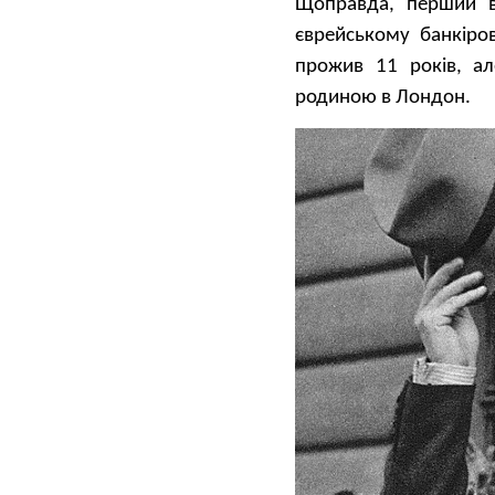
Щоправда, перший в
єврейському банкіров
прожив 11 років, ал
родиною в Лондон.