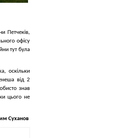
ни Петчеків,
льного офісу
йни тут була
а, оскільки
енеша від 2
обисто знав
ки цього не
им Суханов