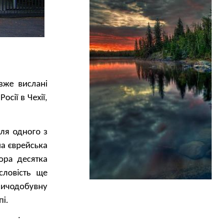
вже вислані
сії в Чехії,
ля одного з
а єврейська
ора десятка
словість ще
рничодобувну
пі.