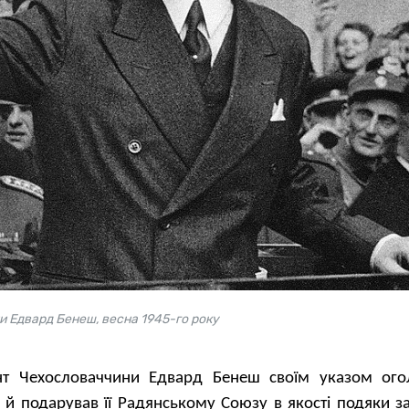
 Едвард Бенеш, весна 1945-го року
нт Чехословаччини Едвард Бенеш своїм указом ого
й подарував її Радянському Союзу в якості подяки за