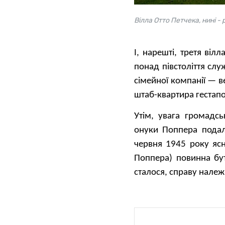
Вілла Отто Петчека, нині -
І, нарешті, третя ві
понад півстоліття слу
сімейної компанії — в
штаб-квартира гестапо,
Утім, увага громадсь
онуки Поппера подал
червня 1945 року ясн
Поппера) повинна бу
сталося, справу належ