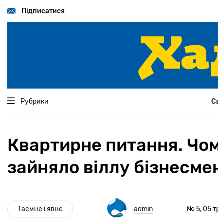
Перейти
до
Підписатися
основного
вмісту
Рубрики
С
Квартирне питання. Чом
зайняло віллу бізнесме
Таємне і явне
admin
№ 5, 05 