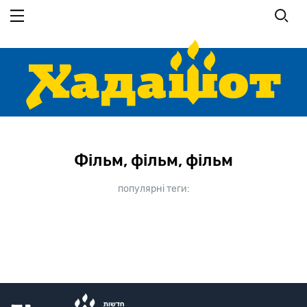
Перейти
до
основного
вмісту
Фільм, фільм, фільм
популярні теги: