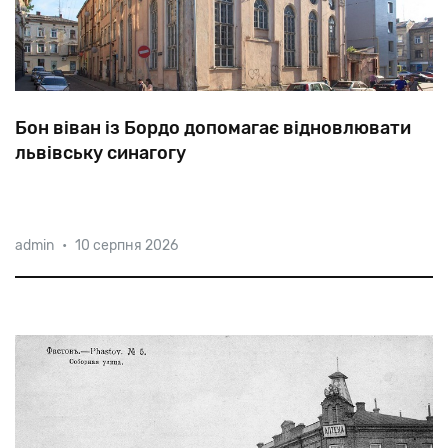
Бон віван із Бордо допомагає відновлювати
львівську синагогу
27-річний француз Ремі етнічно не має ніякого
admin
•
10 серпня 2026
стосунку ні до євреїв, ні до українців. Але, як і інші
іноземні волонтери, — із Німеччини, США, Ізраїлю та
Польщі, майбутній винороб Ремі Бабин загорівся
відродити одну
ідеєю