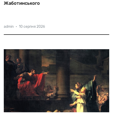
Жаботинського
У 1880 році в будинку на Базарній, 33, народився
admin
•
10 серпня 2026
майбутній письменник і публіцист, ідеолог
ревизионистского течії в сіонізмі, засновник
Єврейського легіону, «Іргуна» і «Бейтара»
Жаботинський. Днями будівля прик
Володимир